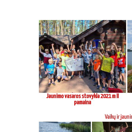
Jaunimo vasaros stovykla 2021 m II
pamaina
Vaikų ir jaun