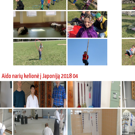
Aido narių kelionė į Japoniją 2018 04