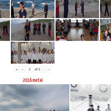
«
‹
of
2
›
»
2016 metai