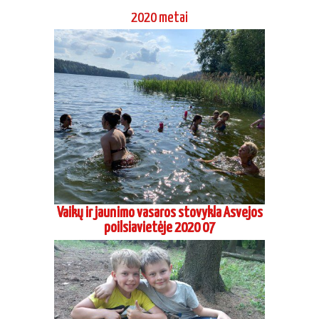
poilsiavietėje 2020 07
Aikido dienos stovykla Grigaičiuose 2020
06