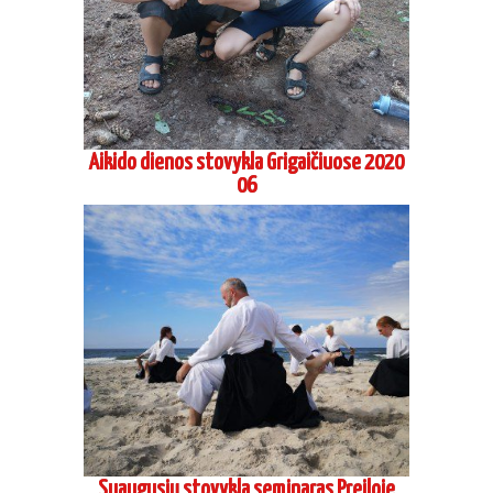
Suaugusių stovykla seminaras Preiloje
2020 08
Vasaros Aikido stovykla Marijampoleje