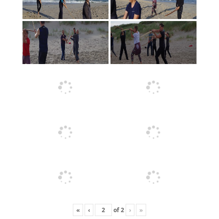
«
‹
of
2
›
»
2016 metai
Dojo cho Mitsuteru Ueshiba seminaras