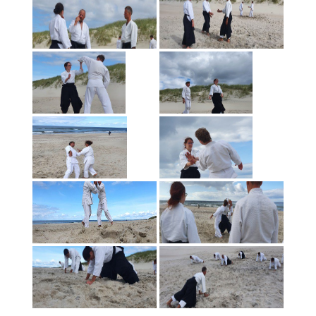
2020 metai
Vaikų ir jaunimo vasaros stovykla Asvejos