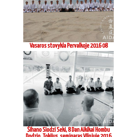
Šihano Siodzi Seki, 8 Dan Aikikai Hombu
Dodzio, Tokijus, seminaras Vilniuje 2016
06
Vadimo Gračiovo, 6 dan Koinobori Dodzio,