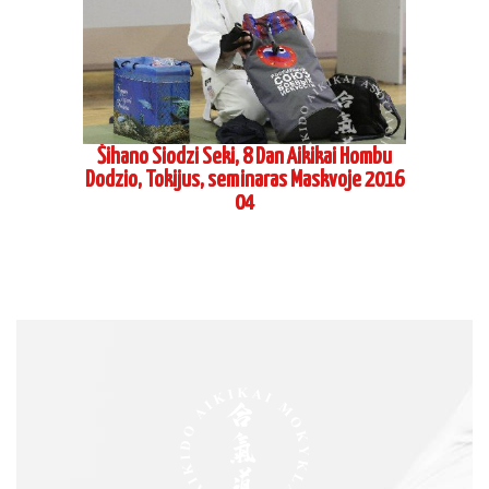
PAGES
Home
About us
Schedule
Contacts
CONTACTS