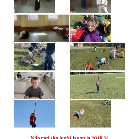
Aido narių kelionė į Japoniją 2018 04