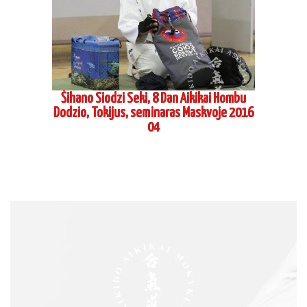
PAGES
Home
About us
Schedule
Contacts
CONTACTS