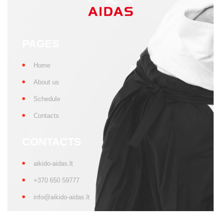
aikido-aidas.lt
+370 650 59777
info@aikido-aidas.lt
SOCIAL NETWORKS
More news
Privacy policy
All rights reserved