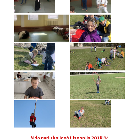
Aido narių kelionė į Japoniją 2018 04