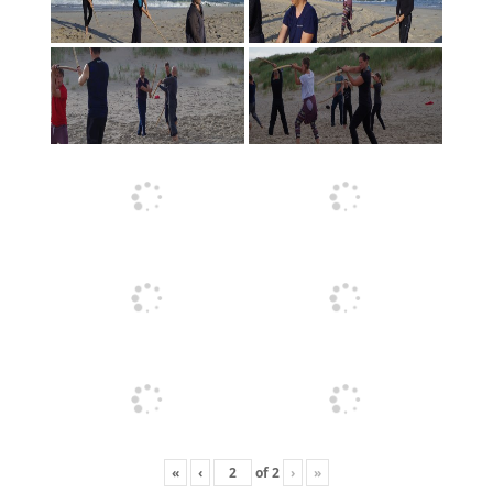
«
‹
of
2
›
»
2016 metai
Dojo cho Mitsuteru Ueshiba seminaras