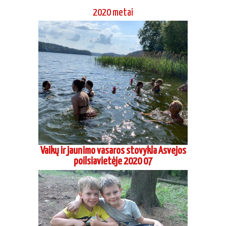
poilsiavietėje 2020 07
Aikido dienos stovykla Grigaičiuose 2020
06