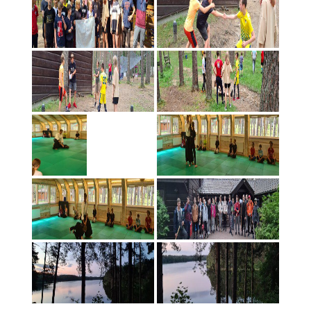
2020 metai
Vaikų ir jaunimo vasaros stovykla Asvejos