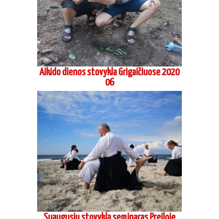
Suaugusių stovykla seminaras Preiloje
2020 08
Vasaros Aikido stovykla Marijampoleje