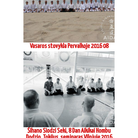
Šihano Siodzi Seki, 8 Dan Aikikai Hombu
Dodzio, Tokijus, seminaras Vilniuje 2016
06
Vadimo Gračiovo, 6 dan Koinobori Dodzio,