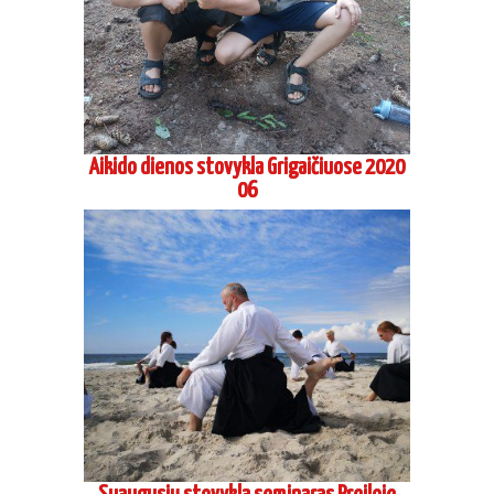
Aikido dienos stovykla Grigaičiuose 2020
06
Suaugusių stovykla seminaras Preiloje