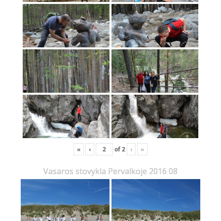
«
‹
of
2
›
»
Vasaros stovykla Pervalkoje 2016 08