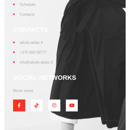
Schedule
Contacts
CONTACTS
aikido-aidas.lt
+370 650 59777
info@aikido-aidas.lt
SOCIAL NETWORKS
More news