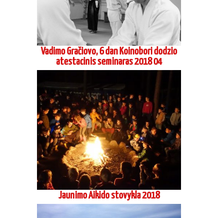
Vadimo Gračiovo, 6 dan Koinobori dodzio
atestacinis seminaras 2018 04
Jaunimo Aikido stovykla 2018