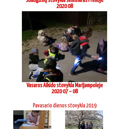
2020 08
Vasaros Aikido stovykla Marijampoleje
2020 07 – 08
Pavasario dienos stovykla 2019