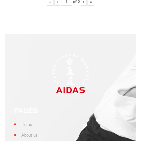
«
‹
of
2
›
»
PAGES
Home
About us