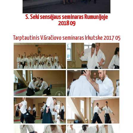
S. Seki sensėjaus seminaras Rumunijoje
2018 09
Tarptautinis V.Gračiovo seminaras Irkutske 2017 05